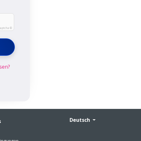
Captcha ©
sen?
Deutsch
s
ingungen