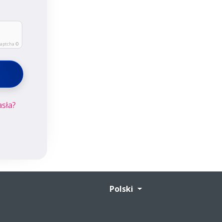
Captcha ©
sła?
Polski